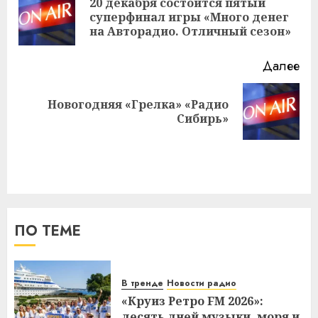
20 декабря состоится пятый
Пр
суперфинал игры «Много денег
за
на Авторадио. Отличный сезон»
Далее
Новогодняя «Грелка» «Радио
Следующая
Сибирь»
запись:
ПО ТЕМЕ
В тренде
Новости радио
«Круиз Ретро FM 2026»:
десять дней музыки, моря и