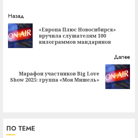
Навигация
Назад
записи
«Европа Плюс Новосибирск»
Пр
вручила слушателям 100
за
килограммов мандаринов
Далее
Марафон участников Big Love
Следующая
Show 2025: группа «Моя Мишель»
запись:
ПО ТЕМЕ