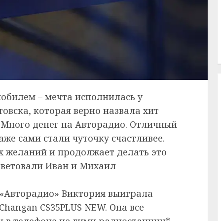
мобилем – мечта исполнилась у
овска, которая верно назвала хит
«Много денег на Авторадио. Отличный
аже сами стали чуточку счастливее.
х желаний и продолжает делать это
советовали Иван и Михаил
 «Авторадио» Виктория выиграла
Changan CS35PLUS NEW. Она все
и в телефоне на гимн радиостанции*,