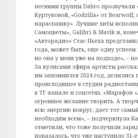
песнями группы Dabro прозвучали
Куртуковой, «Godzilla» от Bearwolf,
нараспашку». Лучшие хиты исполнил
Самоцветы», Galibri & Mavik и, кон
«Авторадио» Стас Пьеха представил
года, может быть, еще одну успеем
но она у меня уже на подходе», – п
За кулисами эфира артисты рассказ
им запомнился 2024 год, делились 
происходящее в студии радиостанци
в ТГ-канале и соцсетях. «Марафон «
огромное желание творить. А твор
всю энергию вокруг, дает тот самы
необходим всем», – подчеркнула Ка
отметили, что тоже получили заря
показалось, что уже наступило 31-е