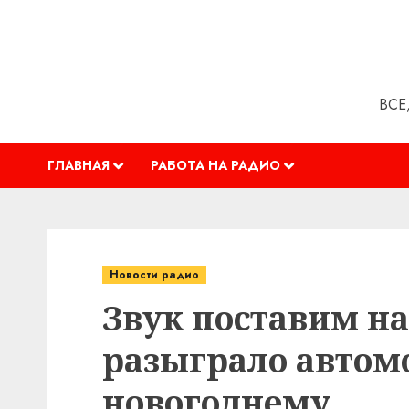
Перейти
к
содержимому
ВСЕ
ГЛАВНАЯ
РАБОТА НА РАДИО
Новости радио
Звук поставим на
разыграло автомо
новогоднему