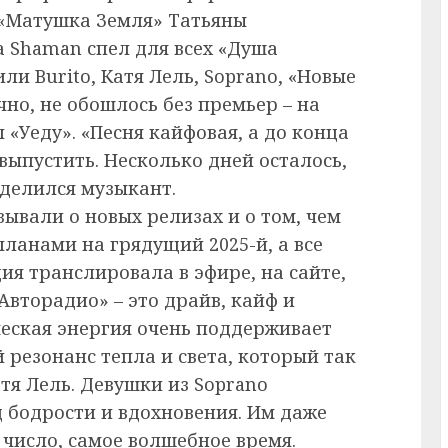
 «Матушка Земля» Татьяны
 а Shaman спел для всех «Душа
и Burito, Катя Лель, Soprano, «Новые
ечно, не обошлось без премьер – на
 «Уеду». «Песня кайфовая, а до конца
 выпустить. Несколько дней осталось,
оделился музыкант.
ывали о новых релизах и о том, чем
планами на грядущий 2025-й, а все
я транслировала в эфире, на сайте,
Авторадио» – это драйв, кайф и
ческая энергия очень поддерживает
й резонанс тепла и света, который так
тя Лель. Девушки из Soprano
д бодрости и вдохновения. Им даже
 число, самое волшебное время.