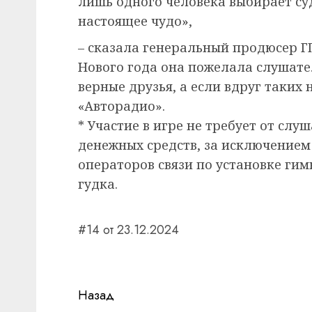
лишь одного человека выбирает су
настоящее чудо»,
– сказала генеральный продюсер Г
Нового года она пожелала слушате
верные друзья, а если вдруг таких 
«Авторадио».
* Участие в игре не требует от сл
денежных средств, за исключением 
операторов связи по установке ги
гудка.
#14 от 23.12.2024
Навигация
Назад