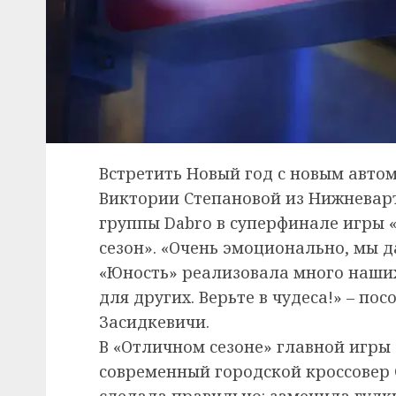
Встретить Новый год с новым авто
Виктории Степановой из Нижневарт
группы Dabro в суперфинале игры 
сезон». «Очень эмоционально, мы д
«Юность» реализовала много наши
для других. Верьте в чудеса!» – по
Засидкевичи.
В «Отличном сезоне» главной игры
современный городской кроссовер 
сделала правильно: заменила гудк