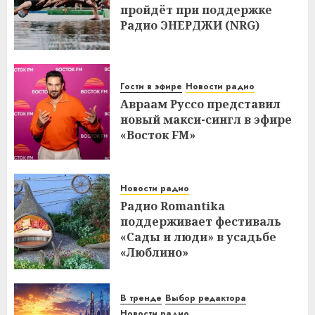
пройдёт при поддержке
Радио ЭНЕРДЖИ (NRG)
Гости в эфире
Новости радио
Авраам Руссо представил
новый макси-сингл в эфире
«Восток FM»
Новости радио
Радио Romantika
поддерживает фестиваль
«Сады и люди» в усадьбе
«Люблино»
В тренде
Выбор редактора
Новости радио