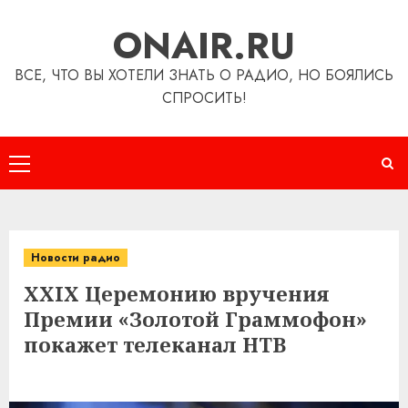
Перейти
ONAIR.RU
к
содержимому
ВСЕ, ЧТО ВЫ ХОТЕЛИ ЗНАТЬ О РАДИО, НО БОЯЛИСЬ
СПРОСИТЬ!
Основное
меню
Новости радио
XXIX Церемонию вручения
Премии «Золотой Граммофон»
покажет телеканал НТВ