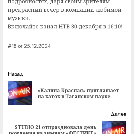
подробностях, даря своим зрителям
прекрасный вечер в компании любимой
музыки.
Включайте канал НТВ 30 декабря в 16:10!
#18 от 25.12.2024
Навигация
Назад
записи
«Калина Красная» приглашает
Пр
на каток в Таганском парке
за
Далее
STUDIO 21 отпраздновала день
Следующая
рождения на зимнем «ФЕСТИКЕ»