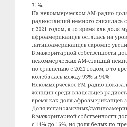
71%.
На некоммерческом AM-радио доля
радиостанций немного снизилась с 
с 2021 годом, в то время как доля 
афроамериканцев осталась на уров
латиноамериканцев скромно увелич
В мажоритарной собственности до
некоммерческих AM-станций немног
по сравнению с 2021 годом, в то в
колебалась между 93% и 94%.
Некоммерческое FM-радио показал
женщин среди владельцев радиоста
время как доля афроамериканцев з
Доля испаноязычных/латиноамерика
В мажоритарной собственности до
с 14% до 16%, но доля белых по-пр