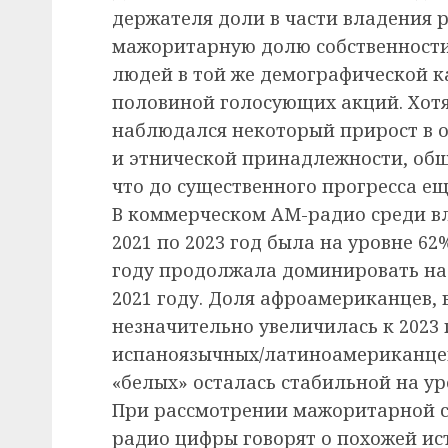
держателя доли в части владения 
мажоритарную долю собственности,
людей в той же демографической к
половиной голосующих акций. Хотя 
наблюдался некоторый прирост в о
и этнической принадлежности, общ
что до существенного прогресса ещ
В коммерческом AM-радио среди в
2021 по 2023 год была на уровне 62
году продолжала доминировать на 
2021 году. Доля афроамериканцев,
незначительно увеличилась к 2023 г
испаноязычных/латиноамериканцев 
«белых» осталась стабильной на ур
При рассмотрении мажоритарной с
радио цифры говорят о похожей ис