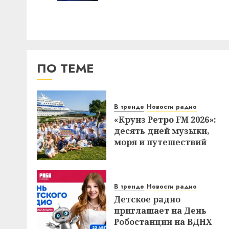
ПО ТЕМЕ
В тренде
Новости радио
«Круиз Ретро FM 2026»:
десять дней музыки,
моря и путешествий
В тренде
Новости радио
Детское радио
приглашает на День
Робостанции на ВДНХ