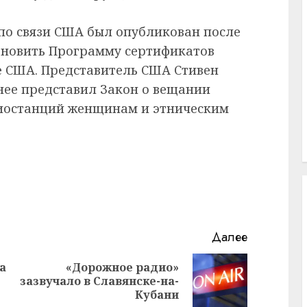
по связи США был опубликован после
ановить Программу сертификатов
е США. Представитель США Стивен
нее представил Закон о вещании
иостанций женщинам и этническим
Далее
а
«Дорожное радио»
Предыдущая
Следующая
зазвучало в Славянске-на-
запись:
запись:
Кубани