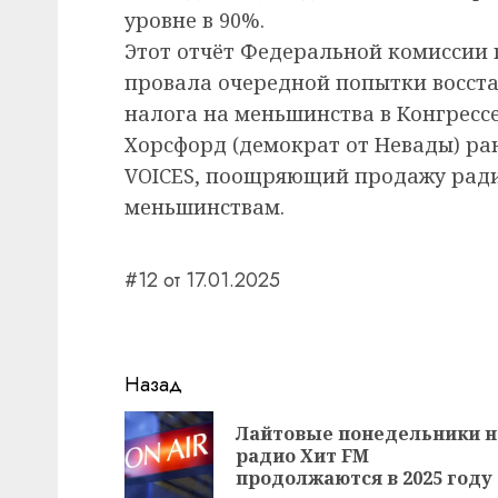
уровне в 90%.
Этот отчёт Федеральной комиссии 
провала очередной попытки восст
налога на меньшинства в Конгресс
Хорсфорд (демократ от Невады) ра
VOICES, поощряющий продажу рад
меньшинствам.
#12 от 17.01.2025
Навигация
Назад
записи
Лайтовые понедельники н
радио Хит FM
продолжаются в 2025 году