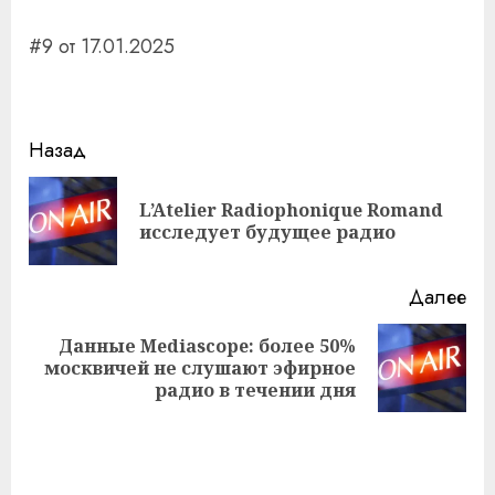
#9 от 17.01.2025
Навигация
Назад
записи
L’Atelier Radiophonique Romand
Пр
исследует будущее радио
за
Далее
Данные Mediascope: более 50%
Следующая
москвичей не слушают эфирное
запись:
радио в течении дня