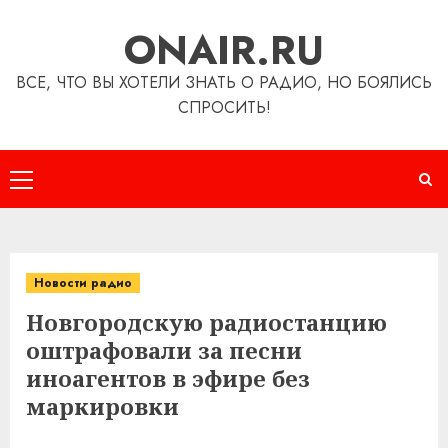
Перейти
ONAIR.RU
к
содержимому
ВСЕ, ЧТО ВЫ ХОТЕЛИ ЗНАТЬ О РАДИО, НО БОЯЛИСЬ
СПРОСИТЬ!
Основное
меню
Новости радио
Новгородскую радиостанцию
оштрафовали за песни
иноагентов в эфире без
маркировки