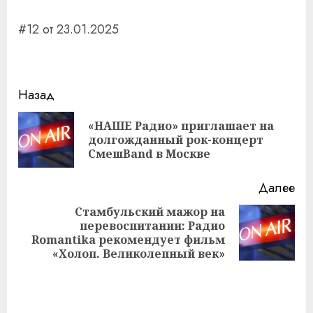
#12 от 23.01.2025
Навигация
Назад
записи
«НАШЕ Радио» приглашает на
Пр
долгожданный рок-концерт
за
СмешBand в Москве
Далее
Стамбульский мажор на
перевоспитании: Радио
Следующая
Romantika рекомендует фильм
запись:
«Холоп. Великолепный век»