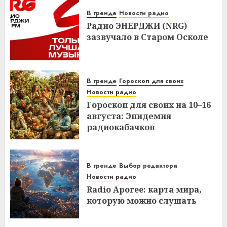
В тренде
Новости радио
Радио ЭНЕРДЖИ (NRG)
зазвучало в Старом Осколе
В тренде
Гороскоп для своих
Новости радио
Гороскоп для своих на 10–16
августа: Эпидемия
радиокабачков
В тренде
Выбор редактора
Новости радио
Radio Aporee: карта мира,
которую можно слушать