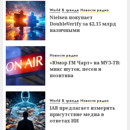
World
В тренде
Новости радио
Nielsen покупает
DoubleVerify за $2,15 млрд
наличными
Новости радио
«Юмор FM Чарт» на МУЗ‑ТВ:
микс шуток, песен и
позитива
World
В тренде
Новости радио
IAB предлагает измерять
присутствие медиа в
ответах ИИ