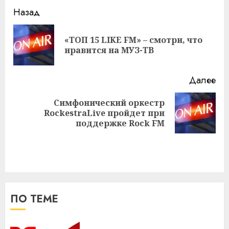
Навигация
Назад
записи
«ТОП 15 LIKE FM» – смотри, что
Пр
нравится на МУЗ-ТВ
за
Далее
Симфонический оркестр
Следующая
RockestraLive пройдет при
запись:
поддержке Rock FM
ПО ТЕМЕ