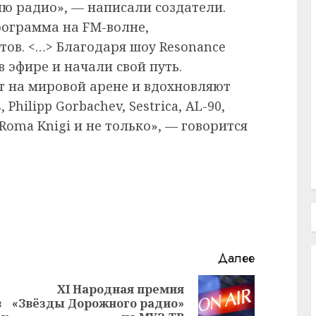
ию радио», — написали создатели.
рограмма на FM-волне,
ов. <…> Благодаря шоу Resonance
в эфире и начали свой путь.
т на мировой арене и вдохновляют
 Philipp Gorbachev, Sestrica, AL-90,
 Roma Knigi и не только», — говорится
Далее
XI Народная премия
Предыдущая
Следующая
в
«Звёзды Дорожного радио»