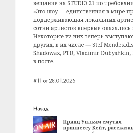
вещание на STUDIO 21 по требован
«Это шоу — единственная в мире п
поддерживающая локальных артист
сотни артистов впервые оказались 
Некоторые из них теперь выступаю
других, в их числе — Stef Mendesidis,
Shadowax, PTU, Vladimir Dubyshkin,
в посте.
#11 от 28.01.2025
Навигация
Назад
записи
Принц Уильям смутил
принцессу Кейт, рассказа