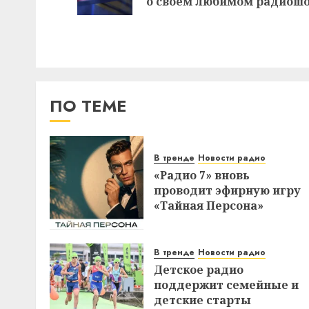
о своем любимом радиош
ПО ТЕМЕ
В тренде
Новости радио
«Радио 7» вновь
проводит эфирную игру
«Тайная Персона»
В тренде
Новости радио
Детское радио
поддержит семейные и
детские старты