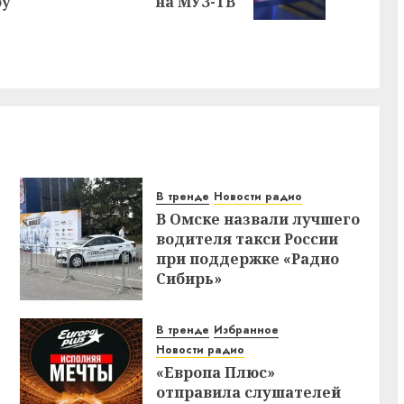
запись:
запись:
оу
на МУЗ-ТВ
В тренде
Новости радио
В Омске назвали лучшего
водителя такси России
при поддержке «Радио
Сибирь»
В тренде
Избранное
Новости радио
«Европа Плюс»
отправила слушателей