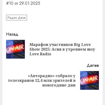
#10 от 29.01.2025
Радио Дача
Навигация
Назад
записи
Марафон участников Big Love
Пр
Show 2025: Асия в утреннем шоу
за
Love Radio
Далее
«Авторадио» собрало у
Следующая
телеэкранов 12,4 млн зрителей в
запись:
новогодние дни