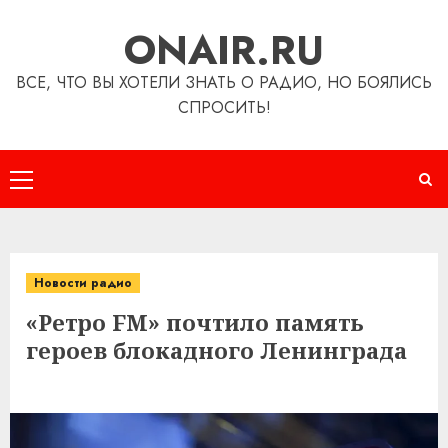
Перейти
ONAIR.RU
к
содержимому
ВСЕ, ЧТО ВЫ ХОТЕЛИ ЗНАТЬ О РАДИО, НО БОЯЛИСЬ
СПРОСИТЬ!
Основное
меню
Новости радио
«Ретро FM» почтило память
героев блокадного Ленинграда