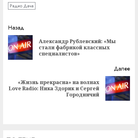
Радио Дача
Навигация
Назад
записи
Александр Рублевский: «Мы
Пр
стали фабрикой классных
за
специалистов»
Далее
«Жизнь прекрасна» на волнах
Следующая
Love Radio: Ника Здорик и Сергей
запись:
Городничий