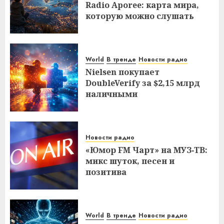
Radio Aporee: карта мира,
которую можно слушать
World
В тренде
Новости радио
Nielsen покупает
DoubleVerify за $2,15 млрд
наличными
Новости радио
«Юмор FM Чарт» на МУЗ‑ТВ:
микс шуток, песен и
позитива
World
В тренде
Новости радио