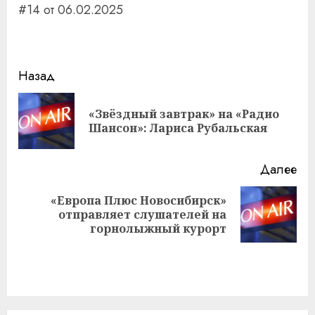
#14 от 06.02.2025
Навигация
Назад
записи
«Звёздный завтрак» на «Радио
Пр
Шансон»: Лариса Рубальская
за
Далее
«Европа Плюс Новосибирск»
Следующая
отправляет слушателей на
запись:
горнолыжный курорт