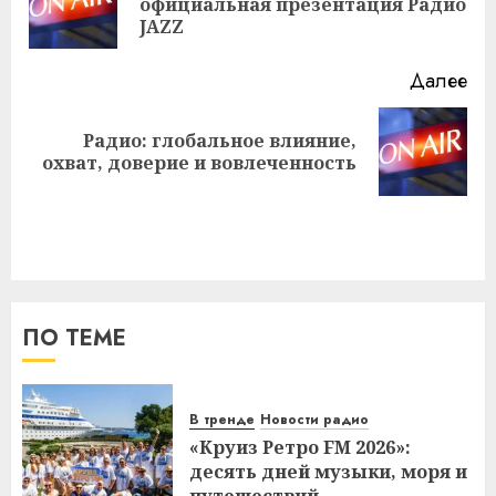
официальная презентация Радио
за
JAZZ
Далее
Радио: глобальное влияние,
Следующая
охват, доверие и вовлеченность
запись:
ПО ТЕМЕ
В тренде
Новости радио
«Круиз Ретро FM 2026»:
десять дней музыки, моря и