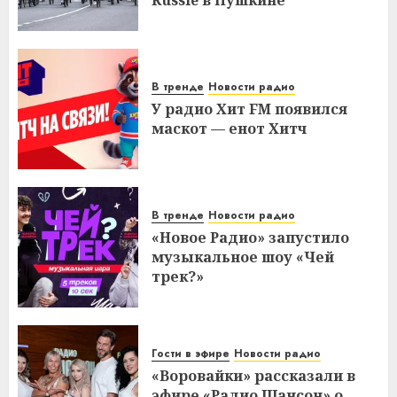
Russie в Пушкине
В тренде
Новости радио
У радио Хит FM появился
маскот — енот Хитч
В тренде
Новости радио
«Новое Радио» запустило
музыкальное шоу «Чей
трек?»
Гости в эфире
Новости радио
«Воровайки» рассказали в
эфире «Радио Шансон» о