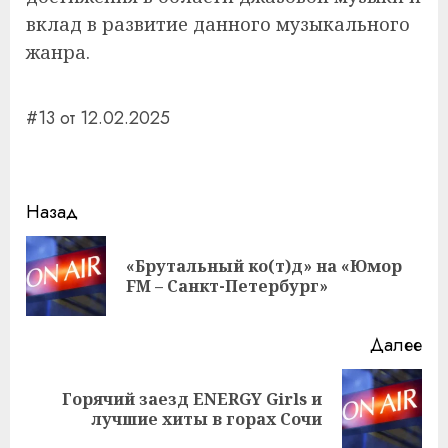
вклад в развитие данного музыкального
жанра.
#13 от 12.02.2025
Навигация
Назад
записи
«Брутальный ко(т)д» на «Юмор
Пр
FM – Санкт-Петербург»
за
Далее
Горячий заезд ENERGY Girls и
Следующая
лучшие хиты в горах Сочи
запись: