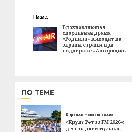
Навигация
Назад
записи
Вдохновляющая
спортивная драма
«Роднина» выходит на
экраны страны при
поддержке «Авторадио»
ПО ТЕМЕ
В тренде
Новости радио
«Круиз Ретро FM 2026»:
десять дней музыки,