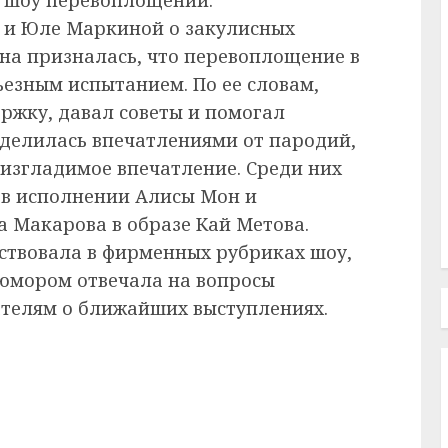
й и Юле Маркиной о закулисных
Она призналась, что перевоплощение в
ьезным испытанием. По ее словам,
ржку, давал советы и помогал
оделилась впечатлениями от пародий,
еизгладимое впечатление. Среди них
в исполнении Алисы Мон и
а Макарова в образе Кай Метова.
аствовала в фирменных рубриках шоу,
 юмором отвечала на вопросы
ателям о ближайших выступлениях.