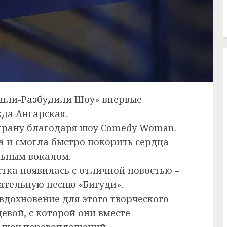
ишли-Разбудили Шоу» впервые
жда Ангарская.
страну благодаря шоу Comedy Woman.
а и смогла быстро покорить сердца
льным вокалом.
стка появилась с отличной новостью –
ательную песню «Бигуди».
вдохновение для этого творческого
вой, с которой они вместе
 шоу перевоплощений.