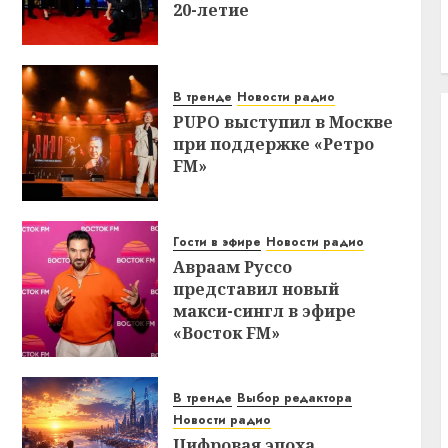
20-летие
В тренде
Новости радио
PUPO выступил в Москве
при поддержке «Ретро
FM»
Гости в эфире
Новости радио
Авраам Руссо
представил новый
макси-сингл в эфире
«Восток FM»
В тренде
Выбор редактора
Новости радио
Цифровая эпоха