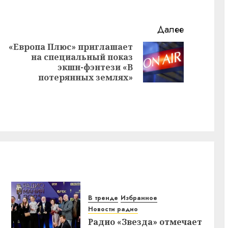
Далее
«Европа Плюс» приглашает
на специальный показ
Следующая
Предыдущая
экшн-фэнтези «В
запись:
запись:
потерянных землях»
В тренде
Избранное
Новости радио
Радио «Звезда» отмечает