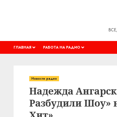
Перейти
к
содержимому
ВСЕ
ГЛАВНАЯ
РАБОТА НА РАДИО
Новости радио
Надежда Ангарск
Разбудили Шоу» н
Хит»