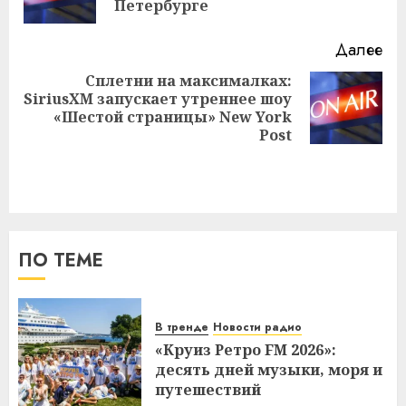
за
Петербурге
Далее
Сплетни на максималках:
SiriusXM запускает утреннее шоу
Следующая
«Шестой страницы» New York
запись:
Post
ПО ТЕМЕ
В тренде
Новости радио
«Круиз Ретро FM 2026»:
десять дней музыки, моря и
путешествий