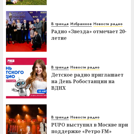
В тренде
Избранное
Новости радио
Радио «Звезда» отмечает 20-
летие
В тренде
Новости радио
Детское радио приглашает
на День Робостанции на
ВДНХ
В тренде
Новости радио
PUPO выступил в Москве при
поддержке «Ретро FM»