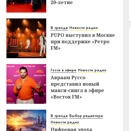
20-летие
В тренде
Новости радио
PUPO выступил в Москве
при поддержке «Ретро
FM»
Гости в эфире
Новости радио
Авраам Руссо
представил новый
макси-сингл в эфире
«Восток FM»
В тренде
Выбор редактора
Новости радио
Цифровая эпоха