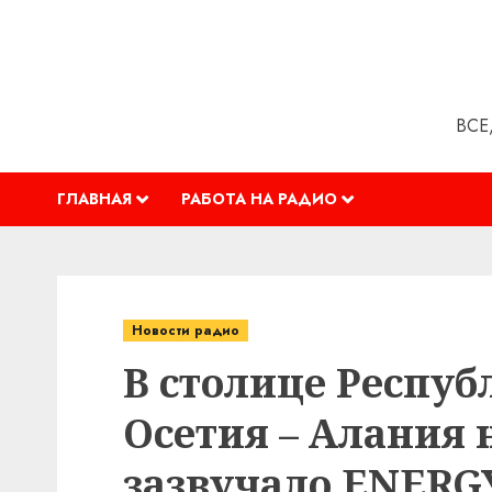
Перейти
к
содержимому
ВСЕ
ГЛАВНАЯ
РАБОТА НА РАДИО
Новости радио
В столице Респуб
Осетия – Алания н
зазвучало ENERG