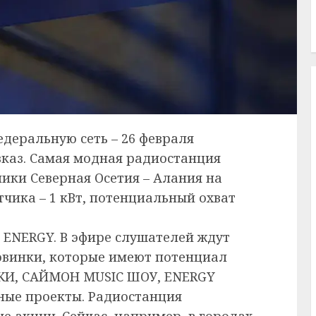
деральную сеть – 26 февраля
вказ. Самая модная радиостанция
лики Северная Осетия – Алания на
тчика – 1 кВт, потенциальный охват
и ENERGY. В эфире слушателей ждут
овинки, которые имеют потенциал
ТИКИ, САЙМОН MUSIC ШОУ, ENERGY
ные проекты. Радиостанция
е акции. Сейчас, например, в городах