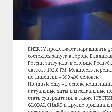
ENERGY продолжает наращивать фе
состоялся запуск в городе Владика
России зазвучала в столице Респуб
частоте 102,8 FM. Мощность переда
по лицензии – 390 400 человек.
Hit music only – в основе концепци
актуальные хиты и музыкальные н
стать суперхитами, а также JOYС
GLOBAL CHART и другие оригиналь
организует собственные масштабны