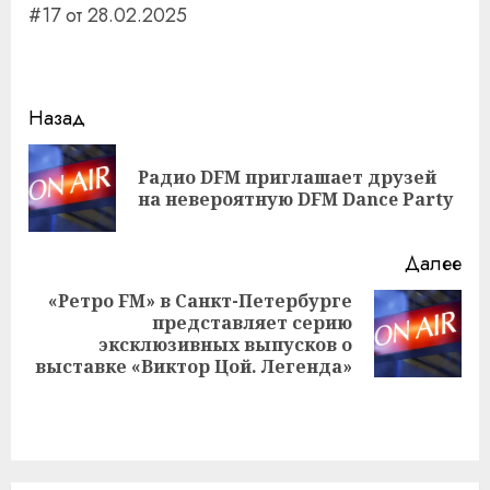
#17 от 28.02.2025
Навигация
Назад
записи
Радио DFM приглашает друзей
Пр
на невероятную DFM Dance Party
за
Далее
«Ретро FM» в Санкт-Петербурге
представляет серию
Следующая
эксклюзивных выпусков о
запись:
выставке «Виктор Цой. Легенда»