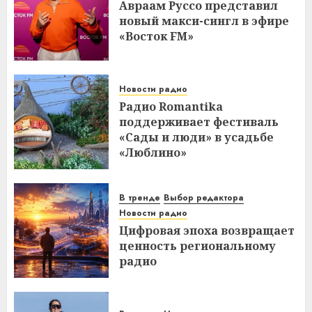
Авраам Руссо представил
новый макси-сингл в эфире
«Восток FM»
Новости радио
Радио Romantika
поддерживает фестиваль
«Сады и люди» в усадьбе
«Люблино»
В тренде
Выбор редактора
Новости радио
Цифровая эпоха возвращает
ценность региональному
радио