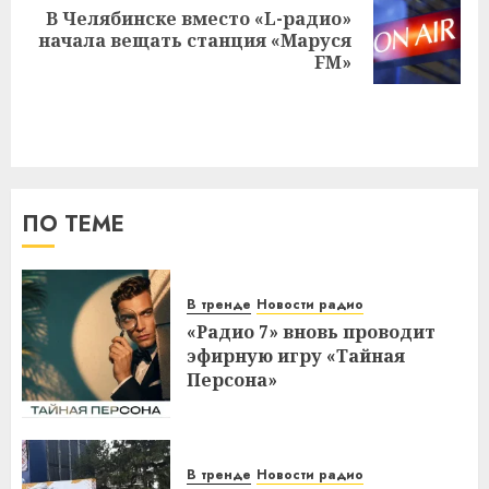
В Челябинске вместо «L-радио»
Следующая
начала вещать станция «Маруся
запись:
FM»
ПО ТЕМЕ
В тренде
Новости радио
«Радио 7» вновь проводит
эфирную игру «Тайная
Персона»
В тренде
Новости радио