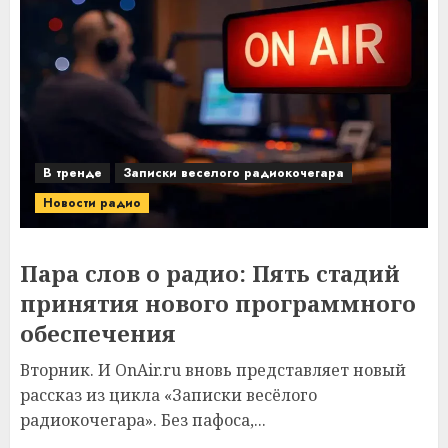
В тренде
Записки веселого радиокочегара
Новости радио
Пара слов о радио: Пять стадий
принятия нового программного
обеспечения
Вторник. И OnAir.ru вновь представляет новый
рассказ из цикла «Записки весёлого
радиокочегара». Без пафоса,...