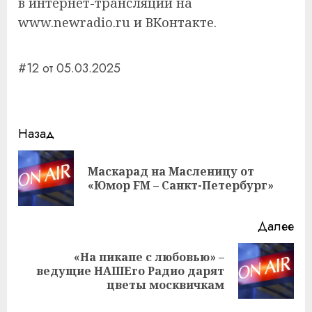
в интернет-трансляции на
www.newradio.ru и ВКонтакте.
#12 от 05.03.2025
Навигация
Назад
записи
Маскарад на Масленицу от
Пр
«Юмор FM – Санкт-Петербург»
за
Далее
«На пикапе с любовью» –
Следующая
ведущие НАШЕго Радио дарят
запись:
цветы москвичкам