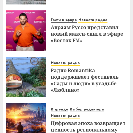
Гости в эфире
Новости радио
Авраам Руссо представил
новый макси-сингл в эфире
«Восток FM»
Новости радио
Радио Romantika
поддерживает фестиваль
«Сады и люди» в усадьбе
«Люблино»
В тренде
Выбор редактора
Новости радио
Цифровая эпоха возвращает
ценность региональному