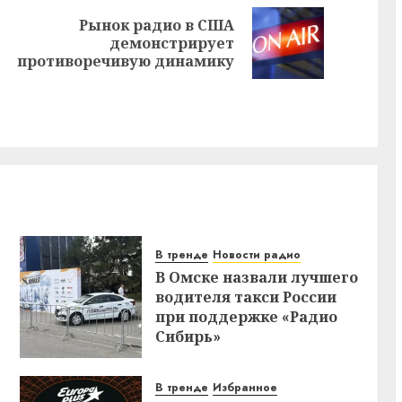
Рынок радио в США
Предыдущая
Следующая
демонстрирует
запись:
запись:
противоречивую динамику
В тренде
Новости радио
В Омске назвали лучшего
водителя такси России
при поддержке «Радио
Сибирь»
В тренде
Избранное