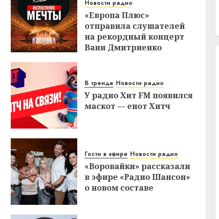
Новости радио
«Европа Плюс»
отправила слушателей
на рекордный концерт
Вани Дмитриенко
В тренде
Новости радио
У радио Хит FM появился
маскот — енот Хитч
Гости в эфире
Новости радио
«Воровайки» рассказали
в эфире «Радио Шансон»
о новом составе