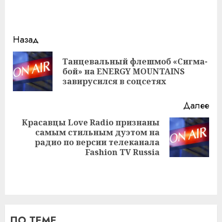
Навигация
Назад
записи
Танцевальный флешмоб «Сигма-
Пр
бой» на ENERGY MOUNTAINS
за
завирусился в соцсетях
Далее
Красавцы Love Radio признаны
самым стильным дуэтом на
Следующая
радио по версии телеканала
запись:
Fashion TV Russia
ПО ТЕМЕ