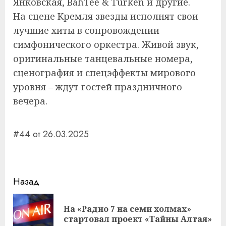
Янковская, BahTee & Turken и другие.
На сцене Кремля звезды исполнят свои
лучшие хиты в сопровождении
симфонического оркестра. Живой звук,
оригинальные танцевальные номера,
сценография и спецэффекты мирового
уровня – ждут гостей праздничного
вечера.
#44 от 26.03.2025
Навигация
Назад
записи
На «Радио 7 на семи холмах»
Пр
стартовал проект «Тайны Алтая»
за