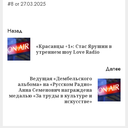
#8 от 27.03.2025
Навигация
Назад
записи
«Красавцы +1»: Стас Ярушин в
Пр
утреннем шоу Love Radio
за
Далее
Ведущая «Дембельского
альбома» на «Русском Радио»
Следующая
Анна Семенович награждена
запись:
медалью «За труды в культуре и
искусстве»