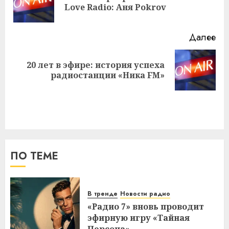
Love Radio: Аня Pokrov
за
Далее
20 лет в эфире: история успеха
Следующая
радиостанции «Ника FM»
запись:
ПО ТЕМЕ
В тренде
Новости радио
«Радио 7» вновь проводит
эфирную игру «Тайная