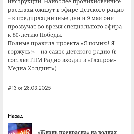
инструкции. Наиболее проникновенные
рассказы оживут в эфире Детского радио
– в предпраздничные дни и 9 мая они
прозвучат во время специального эфира
к 80-летию Победы.
Полные правила проекта «Я помню! Я
горжусь!» – на сайте Детского радио (в
составе ГПМ Радио входит в «Газпром-
Медиа Холдинг»).
#13 от 28.03.2025
Навигация
Назад
записи
«Жизнь прекрасна» на волнах
Пр