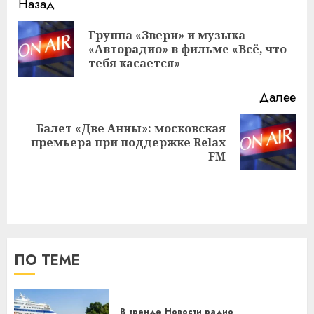
Навигация
Назад
записи
Группа «Звери» и музыка
Пр
«Авторадио» в фильме «Всё, что
за
тебя касается»
Далее
Балет «Две Анны»: московская
Следующая
премьера при поддержке Relax
запись:
FM
ПО ТЕМЕ
В тренде
Новости радио