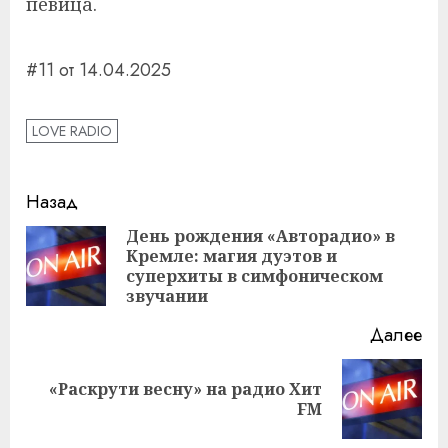
певица.
#11 от 14.04.2025
LOVE RADIO
Навигация
Назад
записи
День рождения «Авторадио» в
Кремле: магия дуэтов и
Пр
суперхиты в симфоническом
за
звучании
Далее
«Раскрути весну» на радио Хит
Следующая
FM
запись: