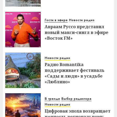
Гости в эфире
Новости радио
Авраам Руссо представил
новый макси-сингл в эфире
«Восток FM»
Новости радио
Радио Romantika
поддерживает фестиваль
«Сады и люди» в усадьбе
«Люблино»
В тренде
Выбор редактора
Новости радио
Цифровая эпоха возвращает
ценность региональному