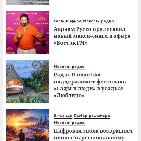
Гости в эфире
Новости радио
Авраам Руссо представил
новый макси-сингл в эфире
«Восток FM»
Новости радио
Радио Romantika
поддерживает фестиваль
«Сады и люди» в усадьбе
«Люблино»
В тренде
Выбор редактора
Новости радио
Цифровая эпоха возвращает
ценность региональному