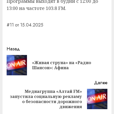
Программы выходят в будни с 12:00 до
13:00 на частоте 103.8 FM.
#11 от 15.04.2025
Навигация
Назад
записи
«Живая струна» на «Радио
Пр
Шансон»: Афина
за
Далее
Медиагруппа «Алтай FM»
запустила социальную рекламу
Следующая
о безопасности дорожного
запись:
движения