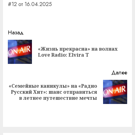
#12 от 16.04.2025
Навигация
Назад
записи
«Жизнь прекрасна» на волнах
Пр
Love Radio: Elvira T
за
Далее
«Семейные каникулы» на «Радио
Следующая
Русский Хит»: шанс отправиться
запись:
в летнее путешествие мечты