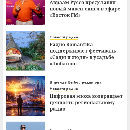
Авраам Руссо представил
новый макси-сингл в эфире
«Восток FM»
Новости радио
Радио Romantika
поддерживает фестиваль
«Сады и люди» в усадьбе
«Люблино»
В тренде
Выбор редактора
Новости радио
Цифровая эпоха возвращает
ценность региональному
радио