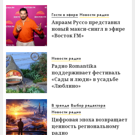
Гости в эфире
Новости радио
Авраам Руссо представил
новый макси-сингл в эфире
«Восток FM»
Новости радио
Радио Romantika
поддерживает фестиваль
«Сады и люди» в усадьбе
«Люблино»
В тренде
Выбор редактора
Новости радио
Цифровая эпоха возвращает
ценность региональному
радио