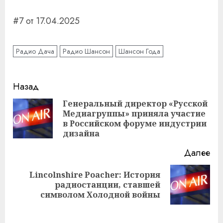
#7 от 17.04.2025
Радио Дача
Радио Шансон
Шансон Года
Навигация
Назад
записи
Генеральный директор «Русской
Медиагруппы» приняла участие
Пр
в Российском форуме индустрии
за
дизайна
Далее
Lincolnshire Poacher: История
Следующая
радиостанции, ставшей
запись:
символом Холодной войны