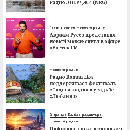
Радио ЭНЕРДЖИ (NRG)
Гости в эфире
Новости радио
Авраам Руссо представил
новый макси-сингл в эфире
«Восток FM»
Новости радио
Радио Romantika
поддерживает фестиваль
«Сады и люди» в усадьбе
«Люблино»
В тренде
Выбор редактора
Новости радио
Цифровая эпоха возвращает