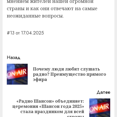
мнением жителей нашей огромной
страны и как они отвечают на самые
неожиданные вопросы.
#13 от 17.04.2025
Навигация
Назад
записи
Почему люди любят слушать
Пр
радио? Преимущество прямого
за
эфира
Далее
«Радио Шансон» объединяет:
церемония «Шансон года 2025»
Следующая
стала праздником для всей
запись:
страны