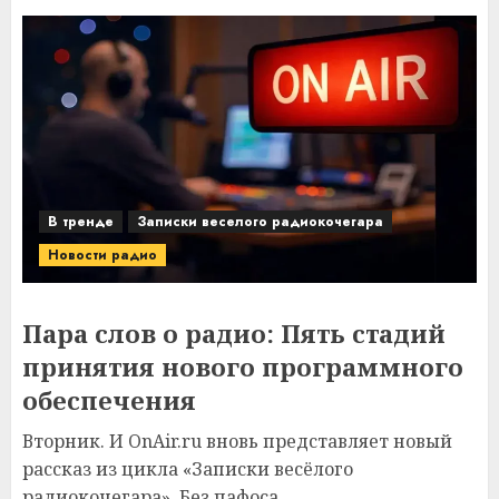
В тренде
Записки веселого радиокочегара
Новости радио
Пара слов о радио: Пять стадий
принятия нового программного
обеспечения
Вторник. И OnAir.ru вновь представляет новый
рассказ из цикла «Записки весёлого
радиокочегара». Без пафоса,...