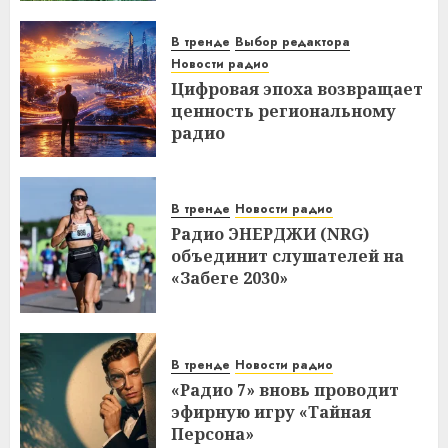
В тренде
Выбор редактора
Новости радио
Цифровая эпоха возвращает
ценность региональному
радио
В тренде
Новости радио
Радио ЭНЕРДЖИ (NRG)
объединит слушателей на
«Забеге 2030»
В тренде
Новости радио
«Радио 7» вновь проводит
эфирную игру «Тайная
Персона»