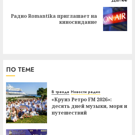
Радио Romantika приглашает на
Следующая
киносвидание
запись:
ПО ТЕМЕ
В тренде
Новости радио
«Круиз Ретро FM 2026»:
десять дней музыки, моря и
путешествий