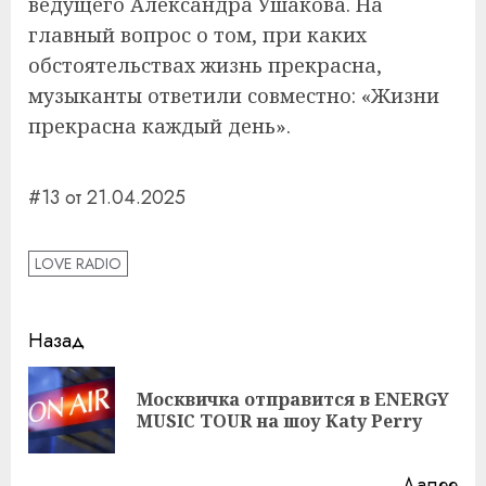
ведущего Александра Ушакова. На
главный вопрос о том, при каких
обстоятельствах жизнь прекрасна,
музыканты ответили совместно: «Жизни
прекрасна каждый день».
#13 от 21.04.2025
LOVE RADIO
Навигация
Назад
записи
Москвичка отправится в ENERGY
Пр
MUSIC TOUR на шоу Katy Perry
за
Далее