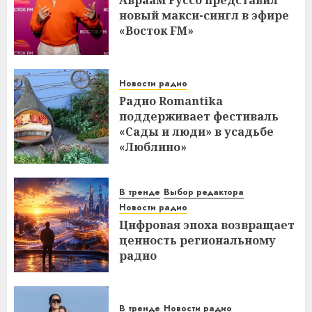
Авраам Руссо представил
новый макси-сингл в эфире
«Восток FM»
Новости радио
Радио Romantika
поддерживает фестиваль
«Сады и люди» в усадьбе
«Люблино»
В тренде
Выбор редактора
Новости радио
Цифровая эпоха возвращает
ценность региональному
радио
В тренде
Новости радио