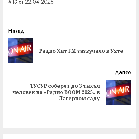
#13 от 22.04.2025
Навигация
Назад
записи
Пр
Радио Хит FM зазвучало в Ухте
за
Далее
ТУСУР соберет до 3 тысяч
Следующая
человек на «Радио ВООМ 2025» в
запись:
Лагерном саду