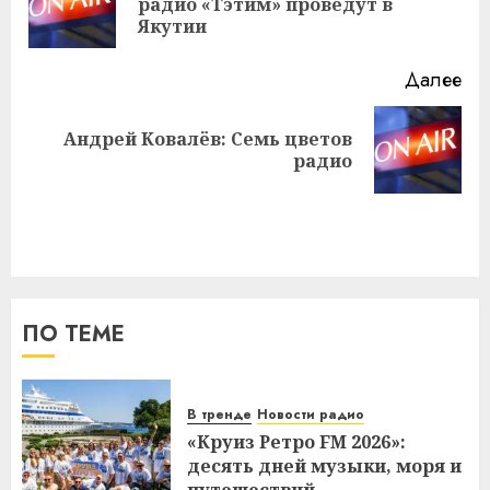
радио «Тэтим» проведут в
за
Якутии
Далее
Андрей Ковалёв: Семь цветов
Следующая
радио
запись:
ПО ТЕМЕ
В тренде
Новости радио
«Круиз Ретро FM 2026»:
десять дней музыки, моря и