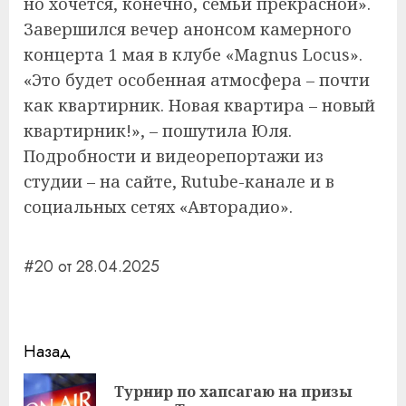
но хочется, конечно, семьи прекрасной».
Завершился вечер анонсом камерного
концерта 1 мая в клубе «Magnus Locus».
«Это будет особенная атмосфера – почти
как квартирник. Новая квартира – новый
квартирник!», – пошутила Юля.
Подробности и видеорепортажи из
студии – на сайте, Rutube-канале и в
социальных сетях «Авторадио».
#20 от 28.04.2025
Навигация
Назад
записи
Турнир по хапсагаю на призы
Пр