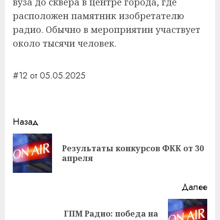
вуза до сквера в центре города, где
расположен памятник изобретателю
радио. Обычно в мероприятии участвует
около тысячи человек.
#12 от 05.05.2025
Навигация
Назад
записи
Результаты конкурсов ФКК от 30
Пр
апреля
за
Далее
ГПМ Радио: победа на
Следующая