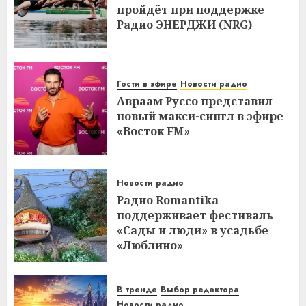
пройдёт при поддержке
Радио ЭНЕРДЖИ (NRG)
Гости в эфире
Новости радио
Авраам Руссо представил
новый макси-сингл в эфире
«Восток FM»
Новости радио
Радио Romantika
поддерживает фестиваль
«Сады и люди» в усадьбе
«Люблино»
В тренде
Выбор редактора
Новости радио