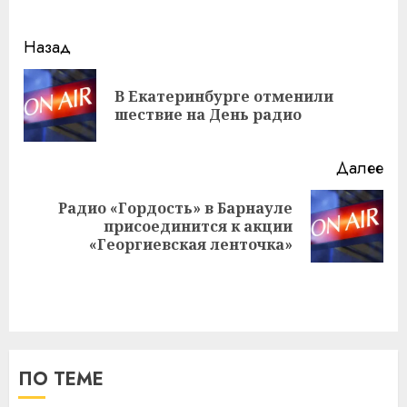
Навигация
Назад
записи
В Екатеринбурге отменили
Пр
шествие на День радио
за
Далее
Радио «Гордость» в Барнауле
Следующая
присоединится к акции
запись:
«Георгиевская ленточка»
ПО ТЕМЕ