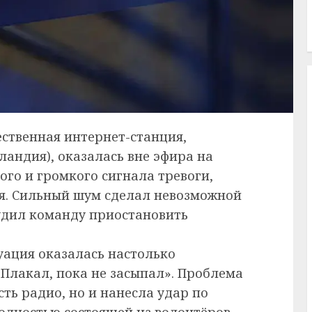
щественная интернет-станция,
андия), оказалась вне эфира на
ого и громкого сигнала тревоги,
ия. Сильный шум сделал невозможной
удил команду приостановить
уация оказалась настолько
«Плакал, пока не засыпал». Проблема
ть радио, но и нанесла удар по
лностью состоящей из волонтёров.