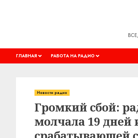
Перейти
к
содержимому
ВСЕ
ГЛАВНАЯ
РАБОТА НА РАДИО
Новости радио
Громкий сбой: р
молчала 19 дней 
срабатывающей 