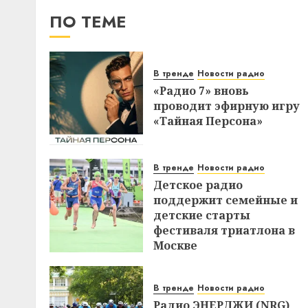
ПО ТЕМЕ
В тренде
Новости радио
«Радио 7» вновь
проводит эфирную игру
«Тайная Персона»
В тренде
Новости радио
Детское радио
поддержит семейные и
детские старты
фестиваля триатлона в
Москве
В тренде
Новости радио
Радио ЭНЕРДЖИ (NRG)