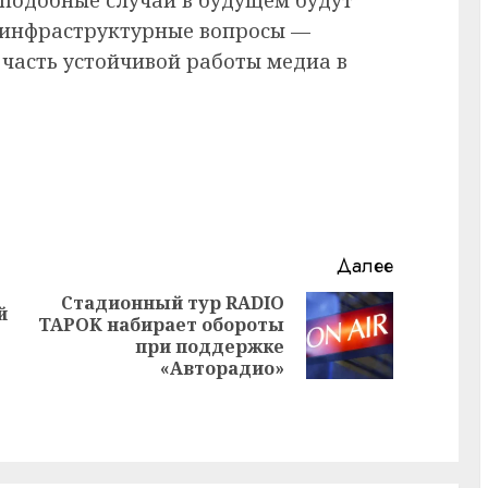
и инфраструктурные вопросы —
часть устойчивой работы медиа в
Далее
Стадионный тур RADIO
й
TAPOK набирает обороты
Предыдущая
Следующая
при поддержке
запись:
запись:
«Авторадио»