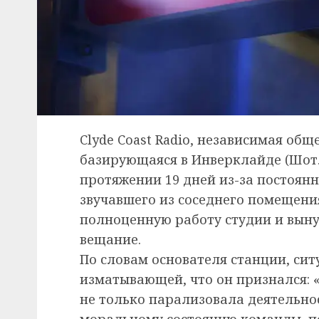
Clyde Coast Radio, независимая об
базирующаяся в Инверклайде (Шотл
протяжении 19 дней из-за постоянн
звучавшего из соседнего помещен
полноценную работу студии и вын
вещание.
По словам основателя станции, сит
изматывающей, что он признался: 
не только парализовала деятельнос
моральному состоянию команды, по