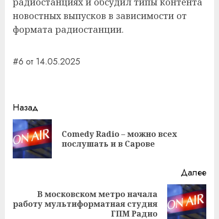
радиостанциях и обсудил типы контента
новостных выпусков в зависимости от
формата радиостанции.
#6 от 14.05.2025
Навигация
Назад
записи
Comedy Radio – можно всех
Пр
послушать и в Сарове
за
Далее
В московском метро начала
Следующая
работу мультиформатная студия
запись:
ГПМ Радио