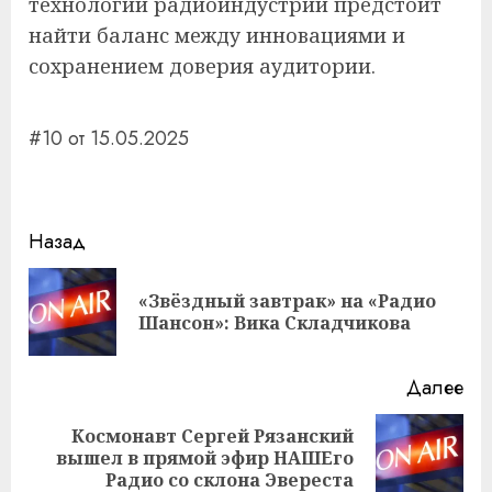
технологий радиоиндустрии предстоит
найти баланс между инновациями и
сохранением доверия аудитории.
#10 от 15.05.2025
Навигация
Назад
записи
«Звёздный завтрак» на «Радио
Пр
Шансон»: Вика Складчикова
за
Далее
Космонавт Сергей Рязанский
Следующая
вышел в прямой эфир НАШЕго
запись:
Радио со склона Эвереста