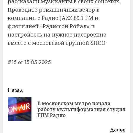
рассказали музыканты в своих соцсетях.
Проведите романтичный вечер в
компании с Радио JAZZ 89.1 FM и
флотилией «Рэдиссон Ройал» и
настройтесь на нужное настроение
вместе с московской группой SHOO.
#15 от 15.05.2025
Навигация
Назад
записи
В московском метро начала
Пр
работу мультиформатная студия
за
ГПМ Радио
Далее