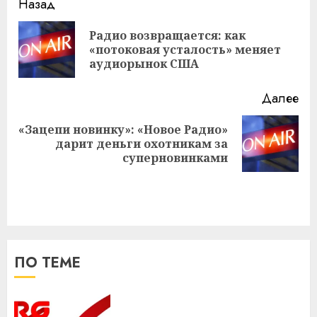
Навигация
Назад
записи
Радио возвращается: как
Пр
«потоковая усталость» меняет
за
аудиорынок США
Далее
«Зацепи новинку»: «Новое Радио»
Следующая
дарит деньги охотникам за
запись:
суперновинками
ПО ТЕМЕ