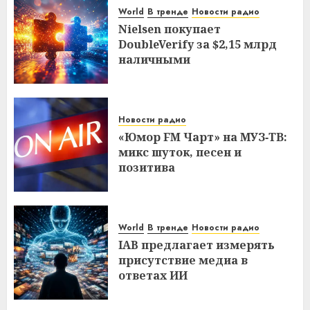
World
В тренде
Новости радио
Nielsen покупает
DoubleVerify за $2,15 млрд
наличными
Новости радио
«Юмор FM Чарт» на МУЗ‑ТВ:
микс шуток, песен и
позитива
World
В тренде
Новости радио
IAB предлагает измерять
присутствие медиа в
ответах ИИ