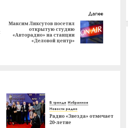
Далее
Максим Ликсутов посетил
открытую студию
Предыдущая
Следующая
и
«Авторадио» на станции
запись:
запись:
е
«Деловой центр»
В тренде
Избранное
Новости радио
Радио «Звезда» отмечает
20-летие