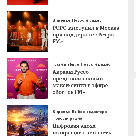
В тренде
Новости радио
PUPO выступил в Москве
при поддержке «Ретро
FM»
Гости в эфире
Новости радио
Авраам Руссо
представил новый
макси-сингл в эфире
«Восток FM»
В тренде
Выбор редактора
Новости радио
Цифровая эпоха
возвращает ценность