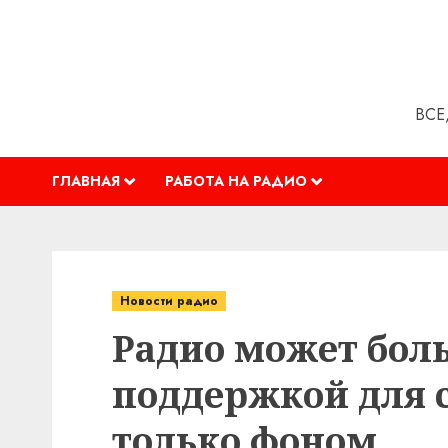
Перейти
к
содержимому
ВСЕ
ГЛАВНАЯ
РАБОТА НА РАДИО
Новости радио
Радио может боль
поддержкой для с
только фоном