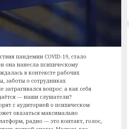
ствия пандемии COVID-19, стало
он она нанесла психическому
ждалась в контексте рабочих
ы, заботы о сотрудниках
е затрагивался вопрос: а как себя
оздаётся — наши слушатели?
рят с аудиторией о психическом
может оказаться максимально
латформ, радио — это контакт, голос,
тать точкой опоры. Местом, где