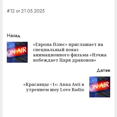
#12 от 21.05.2025
Навигация
Назад
записи
«Европа Плюс» приглашает на
специальный показ
Пр
анимационного фильма «Нэчжа
за
побеждает Царя драконов»
Далее
«Красавцы +1»: Anna Asti в
Следующая
утреннем шоу Love Radio
запись: