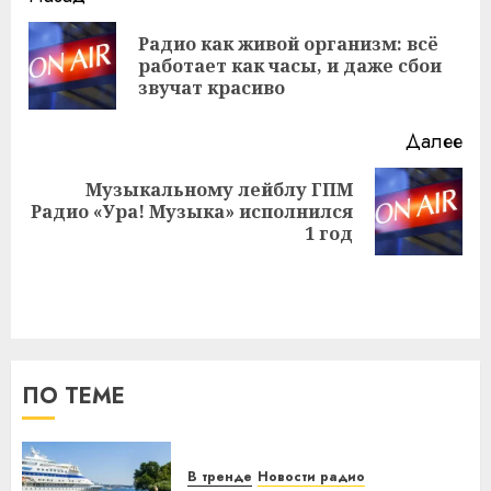
записи
Радио как живой организм: всё
Пр
работает как часы, и даже сбои
за
звучат красиво
Далее
Музыкальному лейблу ГПМ
Следующая
Радио «Ура! Музыка» исполнился
запись:
1 год
ПО ТЕМЕ
В тренде
Новости радио