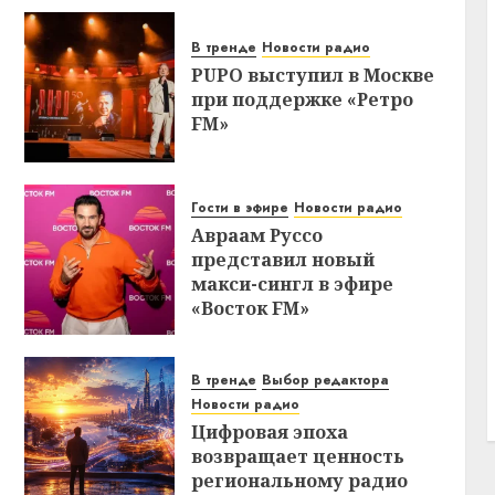
В тренде
Новости радио
PUPO выступил в Москве
при поддержке «Ретро
FM»
Гости в эфире
Новости радио
Авраам Руссо
представил новый
макси-сингл в эфире
«Восток FM»
В тренде
Выбор редактора
Новости радио
Цифровая эпоха
возвращает ценность
региональному радио