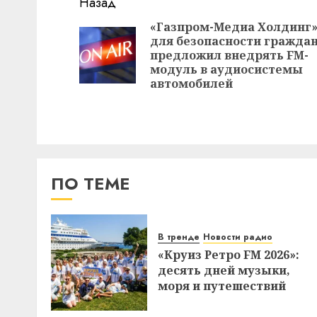
Навигация
Назад
записи
«Газпром-Медиа Холдинг
для безопасности гражда
предложил внедрять FM-
модуль в аудиосистемы
автомобилей
ПО ТЕМЕ
В тренде
Новости радио
«Круиз Ретро FM 2026»:
десять дней музыки,
моря и путешествий