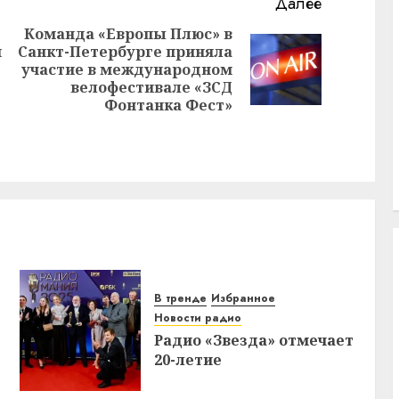
Далее
»
Команда «Европы Плюс» в
н
Санкт-Петербурге приняла
Предыдущая
Следующая
участие в международном
запись:
запись:
велофестивале «ЗСД
Фонтанка Фест»
В тренде
Избранное
Новости радио
Радио «Звезда» отмечает
20-летие