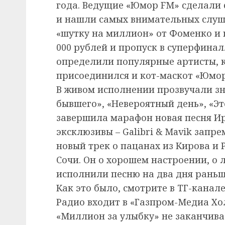
года. Ведущие «Юмор FM» сделали 
и нашли самых внимательных слуш
«шутку на миллион» от Фоменко и п
000 рублей и пропуск в суперфинал
определили популярные артисты, 
присоединился и кот-маскот «Юмор
В живом исполнении прозвучали з
бывшего», «Невероятный день», «Эт
завершила марафон новая песня Ир
эксклюзивы – Galibri & Mavik запр
новый трек о пацанах из Кирова и 
Сочи. Он о хорошем настроении, о
исполнили песню на два дня раньш
Как это было, смотрите в ТГ-канал
Радио входит в «Газпром-Медиа Хо
«Миллион за улыбку» не заканчива