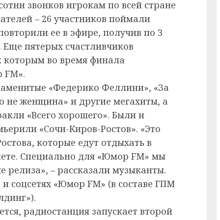
сотни звонков игрокам по всей стране
ателей – 26 участников поймали
овторили ее в эфире, получив по 3
. Еще пятерых счастливчиков
к которым во время финала
 FM».
наменитые «Федерико Феллини», «За
о не женщина» и другие мегахиты, а
акли «Всего хорошего». Были и
емьерили «Сочи-Киров-Ростов». «Это
Ростова, которые едут отдыхать в
 лете. Специально для «Юмор FM» мы
е релиза», – рассказали музыканты.
е и соцсетях «Юмор FM» (в составе ГПМ
лдинг»).
ется, радиостанция запускает второй