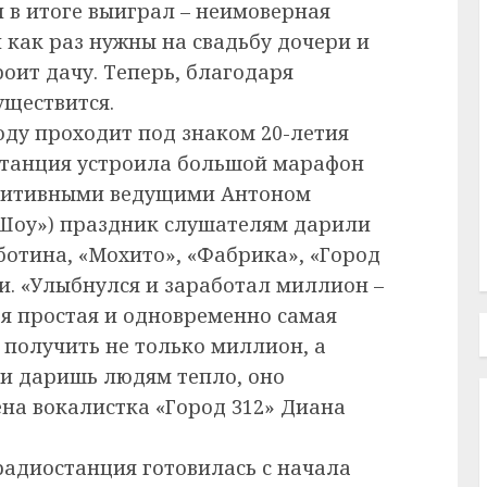
и в итоге выиграл – неимоверная
и как раз нужны на свадьбу дочери и
роит дачу. Теперь, благодаря
уществится.
оду проходит под знаком 20-летия
станция устроила большой марафон
позитивными ведущими Антоном
Шоу») праздник слушателям дарили
Чеботина, «Мохито», «Фабрика», «Город
ли. «Улыбнулся и заработал миллион –
ая простая и одновременно самая
о получить не только миллион, а
 и даришь людям тепло, оно
ена вокалистка «Город 312» Диана
адиостанция готовилась с начала