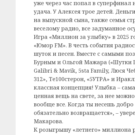
уже через час попал в суперфинал 
удача. У Алексея трое детей. Деньг
на выпускной сына, также семья ст
веселому радио, все задуманное ос
Игра «Миллион за улыбку» в 2025 г
«Юмор FM». В честь события радио
шуток и песен. Вместе с самыми 
Бурным и Ольгой Мажара («Шутки 
Galibri & Mavik, 5sta Family, Люся 
312», Те100стерон, «5УТРА» и Ирак
классная концепция! Улыбка – сам
ценная вещь на свете, за нее можн
вообще все. Когда ты несешь добро
обязательно возвращается», – увер
Макарова.
К розыгрышу «летнего» миллиона р