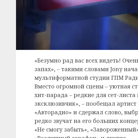
«Безумно рад вас всех видеть! Очен
запах», – такими словами Jony нач
мультиформатной студии ГПМ Ради
Вместо огромной сцены – уютная ст
хит-парада – редкие для сет-листа 
эксклюзивчик», – пообещал артист
«Авторадио» и сдержал слово, выб
редко звучат на его больших конц
«Не смогу забыть», «Завороженный»
«Воздушный сарафан» и другие.