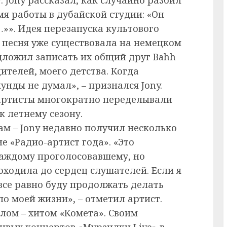
я работы в дубайской студии: «Он
…»». Идея перезапуска культового
 песня уже существовала на немецком
едложил записать их общий друг Bahh
ителей, моего детства. Когда
унды не думал», – признался Jony.
 артисты многократно переделывали
к летнему сезону.
ам – Jony недавно получил несколько
е «Радио-артист года». «Это
каждому проголосовавшему, но
оходила до сердец слушателей. Если я
 все равно буду продолжать делать
ло моей жизни», – отметил артист.
ом – хитом «Комета». Своим
ивых концертов «Мурзилки Live» в