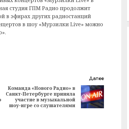
ная студия ГПМ Радио продолжит
ой в эфирах других радиостанций
нцертов в шоу «Мурзилки Live» можно
о».
Далее
Команда «Нового Радио» в
Санкт-Петербурге приняла
Предыдущая
Следующая
о
участие в музыкальной
запись:
запись:
шоу-игре со слушателями