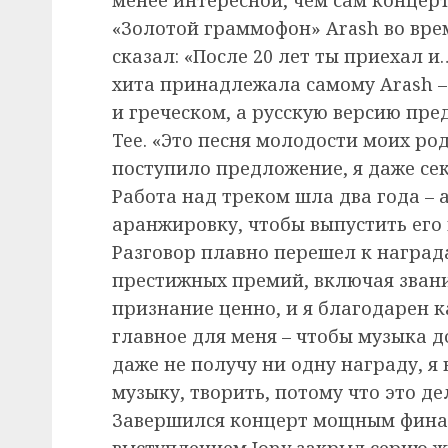
«Золотой граммофон» Arash во врем
сказал: «После 20 лет ты приехал и
хита принадлежала самому Arash –
и греческом, а русскую версию пр
Tee. «Это песня молодости моих род
поступило предложение, я даже сек
Работа над треком шла два года –
аранжировку, чтобы выпустить его 
Разговор плавно перешел к наград
престижных премий, включая звани
признание ценно, и я благодарен 
главное для меня – чтобы музыка д
даже не получу ни одну награду, я
музыку, творить, потому что это де
Завершился концерт мощным финал
выступлением Jony закрыл серию ж