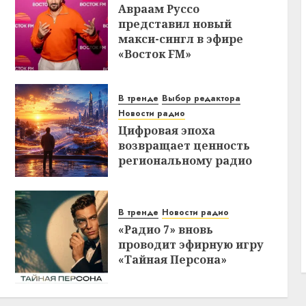
Авраам Руссо
представил новый
макси-сингл в эфире
«Восток FM»
В тренде
Выбор редактора
Новости радио
Цифровая эпоха
возвращает ценность
региональному радио
В тренде
Новости радио
«Радио 7» вновь
проводит эфирную игру
«Тайная Персона»