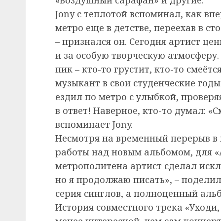
Jony с теплотой вспоминал, как вп
метро еще в детстве, переехав в ст
– признался он. Сегодня артист цен
и за особую творческую атмосферу
пик – кто-то грустит, кто-то смеёт
музыкант в свои студенческие год
ездил по метро с улыбкой, проверя
в ответ! Наверное, кто-то думал: «
вспоминает Jony.
Несмотря на временный перерыв в
работы над новым альбомом, для «
метрополитена артист сделал исклю
но я продолжаю писать», – подели
серия синглов, а полноценный альб
История совместного трека «Уходи, 
менее интересной, чем сам концерт