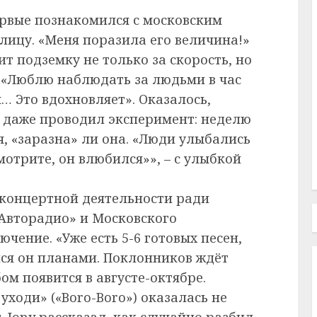
ервые познакомился с московским
олицу. «Меня поразила его величина!»
ит подземку не только за скорость, но
. «Люблю наблюдать за людьми в час
ся… Это вдохновляет». Оказалось,
ы даже проводил эксперимент: неделю
я, «заразна» ли она. «Люди улыбались
Смотрите, он влюбился»», – с улыбкой
 концертной деятельности ради
Авторадио» и Московского
чение. «Уже есть 5-6 готовых песен,
лся он планами. Поклонников ждёт
ом появится в августе-октябре.
уходи» («Boro-Boro») оказалась не
. Jony рассказал, как случайно разбил