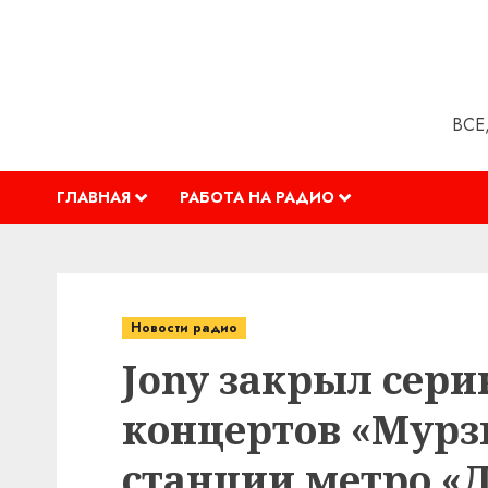
Перейти
к
содержимому
ВСЕ
ГЛАВНАЯ
РАБОТА НА РАДИО
Новости радио
Jony закрыл сер
концертов «Мурзи
станции метро «