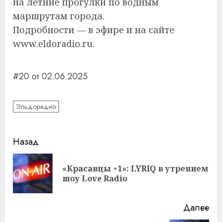
на летние прогулки по водным
маршрутам города.
Подробности — в эфире и на сайте
www.eldoradio.ru.
#20 от 02.06.2025
Эльдорадио
Навигация
Назад
записи
«Красавцы +1»: LYRIQ в утреннем
Пр
шоу Love Radio
за
Далее