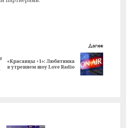
Далее
т
«Красавцы +1»: Любятинка
Предыдущая
Следующая
в утреннем шоу Love Radio
запись:
запись:
»