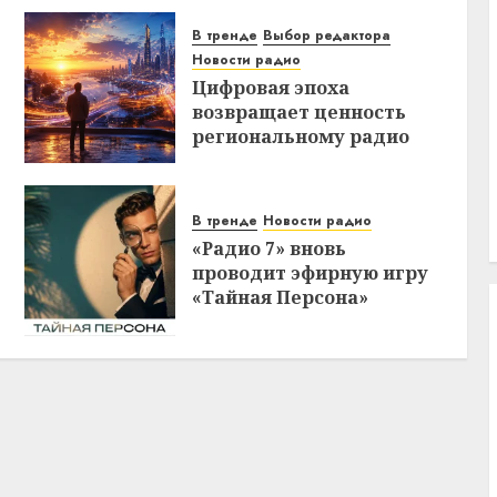
В тренде
Выбор редактора
Новости радио
Цифровая эпоха
возвращает ценность
региональному радио
В тренде
Новости радио
«Радио 7» вновь
проводит эфирную игру
«Тайная Персона»