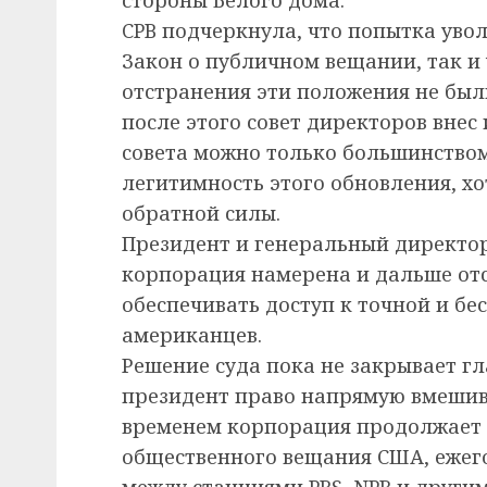
CPB подчеркнула, что попытка уво
Закон о публичном вещании, так и
отстранения эти положения не был
после этого совет директоров внес 
совета можно только большинством 
легитимность этого обновления, хо
обратной силы.
Президент и генеральный директор
корпорация намерена и дальше отс
обеспечивать доступ к точной и б
американцев.
Решение суда пока не закрывает г
президент право напрямую вмешива
временем корпорация продолжает 
общественного вещания США, ежего
между станциями PBS, NPR и други