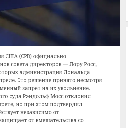
я США (CPB) официально
нов совета директоров — Лору Росс,
которых администрация Дональда
преле. Это решение принято несмотря
еменный запрет на их увольнение.
ого суда Рэндольф Мосс отклонил
прете, но при этом подтвердил
ствует независимо от
 защищает от вмешательства со