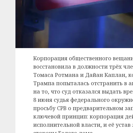
Корпорация общественного вещани
восстановила в должности трёх чле
Томаса Ротмана и Дайан Каплан, 
Трампа попыталась отстранить в а
на то, что суд отказался выдать вр
8 июня судья федерального окружн
просьбу CPB о предварительном за
ключевой принцип: корпорация дей
исполнительной власти, и её устав
стороны Белого дома.