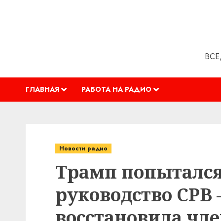
Перейти
к
содержимому
ВСЕ
ГЛАВНАЯ
РАБОТА НА РАДИО
Новости радио
Трамп попытался
руководство CPB
восстановила чле