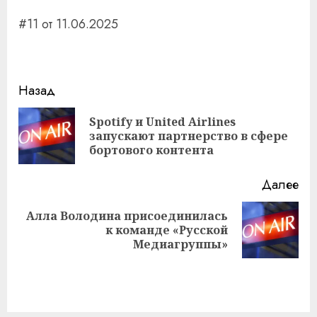
#11 от 11.06.2025
Навигация
Назад
записи
Spotify и United Airlines
Пр
запускают партнерство в сфере
за
бортового контента
Далее
Алла Володина присоединилась
Следующая
к команде «Русской
запись:
Медиагруппы»