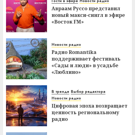
Гости в эфире
Новости радио
Авраам Руссо представил
новый макси-сингл в эфире
«Восток FM»
Новости радио
Радио Romantika
поддерживает фестиваль
«Сады и люди» в усадьбе
«Люблино»
В тренде
Выбор редактора
Новости радио
Цифровая эпоха возвращает
ценность региональному
радио