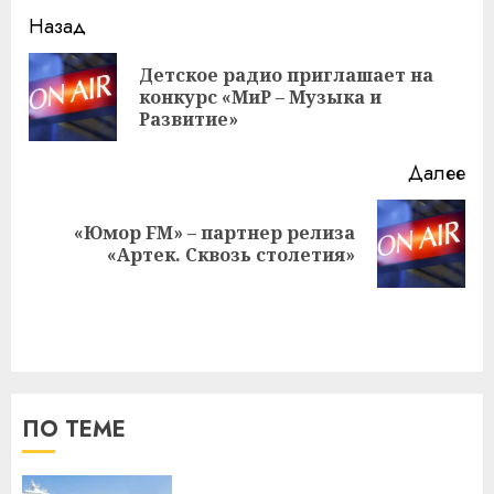
Навигация
Назад
записи
Детское радио приглашает на
Пр
конкурс «МиР – Музыка и
за
Развитие»
Далее
«Юмор FM» – партнер релиза
Следующая
«Артек. Сквозь столетия»
запись:
ПО ТЕМЕ